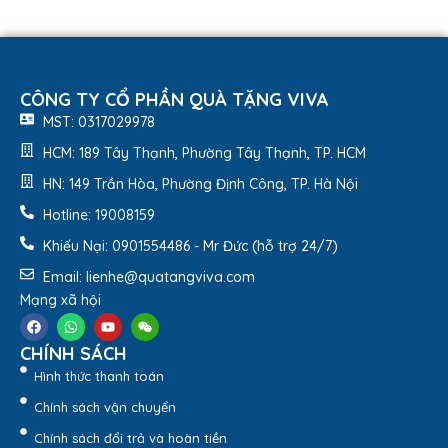
CÔNG TY CỔ PHẦN QUÀ TẶNG VIVA
MST: 0317029978
HCM: 189 Tây Thạnh, Phường Tây Thạnh, TP. HCM
HN: 149 Trần Hòa, Phường Định Công, TP. Hà Nội
Hotline: 19008159
Bộ trà 0.7 L Jasmine Tứ Quý A001_01071113303-
Quatangviva.com
Khiếu Nại: 0901554486 - Mr Đức (hỗ trợ 24/7)
Email: lienhe@quatangviva.com
Mạng xã hội
CHÍNH SÁCH
Hình thức thanh toán
Chính sách vận chuyển
Chính sách đổi trả và hoàn tiền