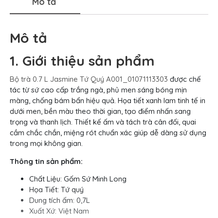
Mô tả
Mô tả
1. Giới thiệu sản phẩm
Bộ trà 0.7 L Jasmine Tứ Quý A001_01071113303
được chế
tác từ sứ cao cấp trắng ngà, phủ men sáng bóng mịn
màng, chống bám bẩn hiệu quả. Họa tiết xanh lam tinh tế in
dưới men, bền màu theo thời gian, tạo điểm nhấn sang
trọng và thanh lịch. Thiết kế ấm và tách trà cân đối, quai
cầm chắc chắn, miệng rót chuẩn xác giúp dễ dàng sử dụng
trong mọi không gian.
Thông tin sản phẩm:
Chất Liệu: Gốm Sứ Minh Long
Họa Tiết: Tứ quý
Dung tích ấm: 0,7L
Xuất Xứ: Việt Nam