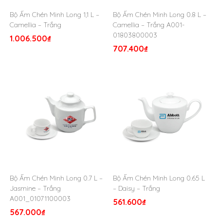
3. Hình ảnh thực tế sản phẩm
Bộ Ấm Chén Minh Long 1,1 L –
Bộ Ấm Chén Minh Long 0.8 L –
VivaGift
chuyên sỉ và lẻ
bộ ấm chén quà tặng
doanh
Camellia – Trắng
Camellia – Trắng A001-
nghiệp như bộ ấm chén Bát Tràng,
bộ ấm chén Minh
01803800003
1.006.500
₫
Long
… Bên cạnh đó vivagift còn nhận In logo lên bộ ấm
707.400
₫
chén quà tặng theo yêu cầu.
Mời khách hàng xem qua 1 số hình ảnh thực tế sản phẩm bộ
ấm trà do vivagift sản xuất. Hãy liên hệ
ngay
hotlin
e:
1900.8159
của VivaGift để nhận tư vấn và
báo giá nhanh chóng nhé!
Bộ Ấm Chén Minh Long 0.7 L –
Bộ Ấm Chén Minh Long 0.65 L
Jasmine – Trắng
– Daisy – Trắng
A001_01071100003
561.600
₫
567.000
₫