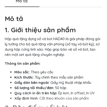
Mô tả
Mô tả
1. Giới thiệu sản phẩm
Hộp quà tặng đựng sổ và bút HAD40 là giải pháp đóng gói
lý tưởng cho bộ quà tặng văn phòng (sổ tay và bút ký), sử
dụng hộp cứng tinh xảo. Hộp giúp bảo vệ sổ và bút, tạo
nên một set quà tặng chuyên nghiệp.
Thông tin sản phẩm:
Màu sắc:
Theo yêu cầu
Kích thước:
Tùy chỉnh theo mẫu sản phẩm
Giấy dán bên ngoài
: Giấy mỹ thuật nhập khẩu
Số lượng tối thiểu/đơn:
50 hộp
Quy cách in ấn trên hộp:
Ép kim, In offset, In UV
Xốp định hình
: Cắt theo khuôn của sản phẩm