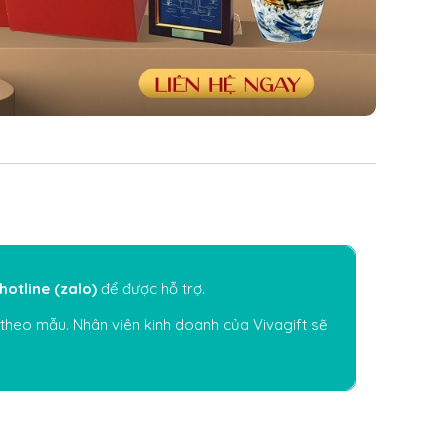
hotline (zalo)
để được hỗ trợ.
 theo mẫu. Nhân viên kinh doanh của Vivagift sẽ