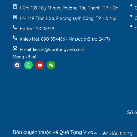
HCM: 189 Tây Thạnh, Phường Tây Thạnh, TP. HCM
C
HN: 149 Trần Hòa, Phường Định Công, TP. Hà Nội
C
Hotline: 19008159
C
Khiếu Nại: 0901554486 - Mr Đức (hỗ trợ 24/7)
Email: lienhe@quatangviva.com
Mạng xã hội
Hộp Đựng Sổ Tay Và
Hộp Đựng Sổ Tay Và Bút Có Quai Xách HAD25
là
phẩm bên trong. Với thiết kế tinh tế, chất liệu ca
người tặng.
Số 6
Bản quyền thuộc về Quà Tặng Viva
Lên đầu trang