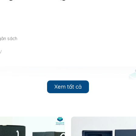
gân sách
V
Xem tất cả