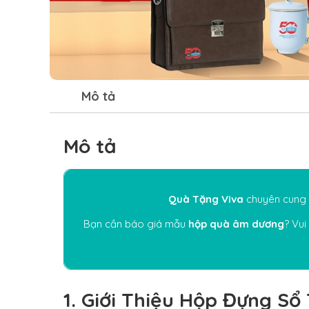
Mô tả
Mô tả
Quà Tặng Viva
chuyên cung c
Bạn cần báo giá mẫu
hộp quà âm dương
? Vui
1. Giới Thiệu Hộp Đựng S