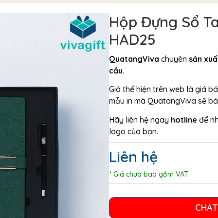
Hộp Đựng Sổ Ta
HAD25
QuatangViva
chuyên
sản xuấ
cầu
.
Giá thể hiện trên web là giá 
mẫu in mà QuatangViva sẽ báo 
Hãy liên hệ ngay
hotline
để n
logo của bạn.
Liên hệ
* Giá chưa bao gồm VAT
CHAT