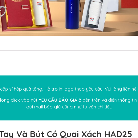
ấp sỉ hộp quà tặng.
Hỗ trợ in logo theo yêu cầu. Vui lòng liên hệ
 lòng click vào nút
YÊU CẦU BÁO GIÁ
ở bên trên và điền thông tin
gửi mail báo giá cũng như tư vấn chi tiết.
ổ Tay Và Bút Có Quai Xách HAD25