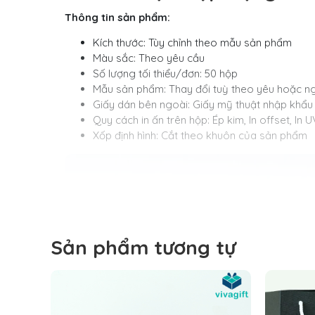
Thông tin sản phẩm:
Kích thước: Tùy chỉnh theo mẫu sản phẩm
Màu sắc: Theo yêu cầu
Số lượng tối thiểu/đơn: 50 hộp
Mẫu sản phẩm: Thay đổi tuỳ theo yêu hoặc n
Giấy dán bên ngoài: Giấy mỹ thuật nhập khẩu
Quy cách in ấn trên hộp: Ép kim, In offset, In U
Xốp định hình: Cắt theo khuôn của sản phẩm
Sản phẩm tương tự