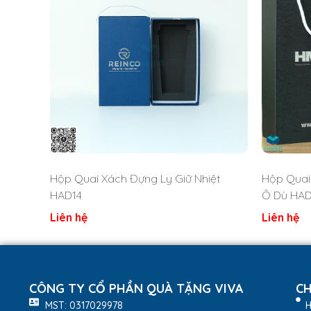
Hộp Quai Xách Đựng Ly Giữ Nhiệt
Hộp Quai 
HAD14
Ô Dù HAD
Liên hệ
Liên hệ
CÔNG TY CỔ PHẦN QUÀ TẶNG VIVA
CH
MST: 0317029978
H