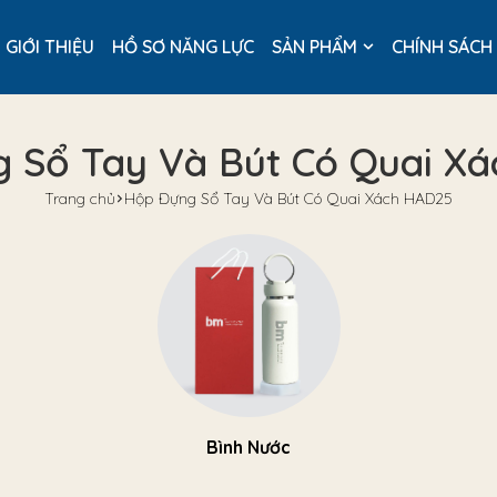
GIỚI THIỆU
HỒ SƠ NĂNG LỰC
SẢN PHẨM
CHÍNH SÁCH
 Sổ Tay Và Bút Có Quai X
Trang chủ
Hộp Đựng Sổ Tay Và Bút Có Quai Xách HAD25
Bình Nước