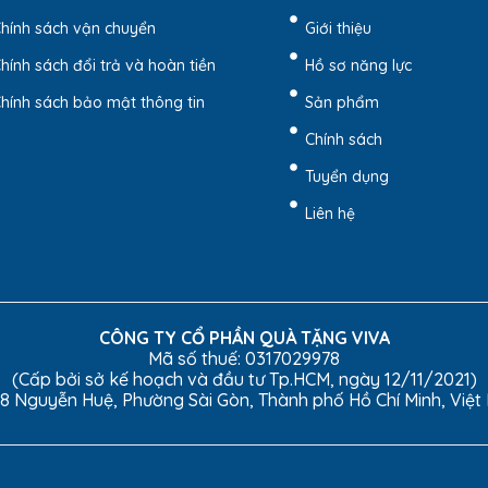
hính sách vận chuyển
Giới thiệu
hính sách đổi trả và hoàn tiền
Hồ sơ năng lực
hính sách bảo mật thông tin
Sản phẩm
Chính sách
Tuyển dụng
Liên hệ
 Bút Có Quai Xách HAD25 – Quatangviva.com
lựa chọn hoàn hảo cho việc đóng gói quà tặng doanh nghiệp, giúp
o cấp, hộp đựng không chỉ bảo vệ sản phẩm mà còn tạo ấn tượng m
CÔNG TY CỔ PHẦN QUÀ TẶNG VIVA
Mã số thuế: 0317029978
(Cấp bởi sở kế hoạch và đầu tư Tp.HCM, ngày 12/11/2021)
8 Nguyễn Huệ, Phường Sài Gòn, Thành phố Hồ Chí Minh, Việ
Đặt Mua Ngay