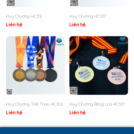
Số lượng: Nhận từ 5 cái
Huy Chương HC112
Huy Chương HC107
Liên hệ
Liên hệ
Huy Chương Thể Thao HC102
Huy Chương Bông Lúa HC101
Liên hệ
Liên hệ