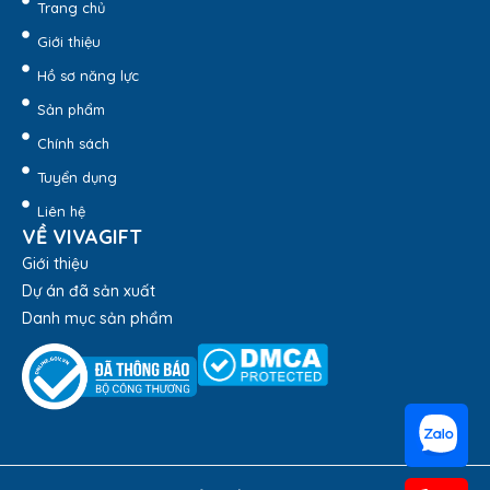
Trang chủ
Giới thiệu
Hồ sơ năng lực
Sản phẩm
Chính sách
Tuyển dụng
Liên hệ
VỀ VIVAGIFT
Giới thiệu
Dự án đã sản xuất
Danh mục sản phẩm
Huy Chương HC113 – Quatangviva.com
Huy chương có vòng tròn ở giữa để có thể dán thêm các
tem nội dung trao giải phù hợp. Tem nội dung được in theo
yêu cầu của khách hàng với chất liệu bằng kim loại hoặc
decal nhũ vàng bạc phủ plastic chống nhòe. Nhờ vậy, huy