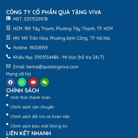
Huy Chương HC113 – Quatangviva.com
CÔNG TY CỔ PHẦN QUÀ TẶNG VIVA
Liên Hệ Tư Vấn Ngay
MST: 0317029978
HCM: 189 Tây Thạnh, Phường Tây Thạnh, TP. HCM
2. Những Ưu Điểm Nổi Bật
HN: 149 Trần Hòa, Phường Định Công, TP. Hà Nội
Của Huy Chương HC113
Hotline: 19008159
Khiếu Nại: 0901554486 - Mr Đức (hỗ trợ 24/7)
2.1. Chất liệu và kích thước
Email: lienhe@quatangviva.com
Huy chương
thiết kế gồm hai mặt, bằng chất liệu kim loại
Mạng xã hội
cao cấp, mạ màu sáng bóng, bền đẹp.
CHÍNH SÁCH
Nhờ chất liệu và công nghệ in ấn tiên tiến, sản phẩm luôn
giữ được màu sắc tươi sáng, không phai khi lau chùi và an
Hình thức thanh toán
toàn khi sử dụng.
Chính sách vận chuyển
Chính sách đổi trả và hoàn tiền
Chính sách bảo mật thông tin
LIÊN KẾT NHANH