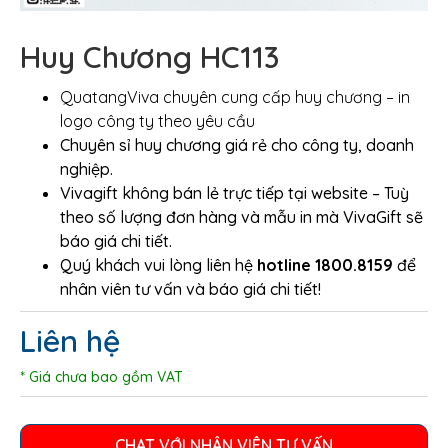
Huy Chương HC113
QuatangViva chuyên cung cấp huy chương – in
logo công ty theo yêu cầu
Chuyên sỉ huy chương giá rẻ cho công ty, doanh
nghiệp.
Vivagift không bán lẻ trực tiếp tại website – Tuỳ
theo số lượng đơn hàng và mẫu in mà VivaGift sẽ
báo giá chi tiết.
Quý khách vui lòng liên hệ
hotline 1800.8159
để
nhân viên tư vấn và báo giá chi tiết!
Liên hệ
* Giá chưa bao gồm VAT
CHAT VỚI NHÂN VIÊN TƯ VẤN