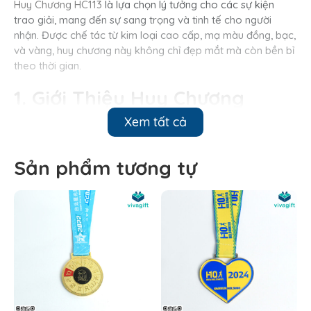
Huy Chương HC113
là lựa chọn lý tưởng cho các sự kiện
trao giải, mang đến sự sang trọng và tinh tế cho người
nhận. Được chế tác từ kim loại cao cấp, mạ màu đồng, bạc,
và vàng, huy chương này không chỉ đẹp mắt mà còn bền bỉ
theo thời gian.
1. Giới Thiệu Huy Chương
HC113
Xem tất cả
Thông số kỹ thuật của HC113:
Sản phẩm tương tự
Chất liệu: Kim loại cao cấp, mạ màu, bền đẹp
Có 3 mẫu : Vàng, Bạc, Đồng.
Kích thước tổng thể: Phi 70mm, Insert 50mm
Quy cách sản xuất: Ăn mòn kim loại – In UV theo yêu
cầu
Hộp đựng: Mỗi huy chương được đóng gói vào túi
nilon nhỏ sau đó đóng vào thùng carton 100 huy
chương/ 1 thùng.
Thời gian làm: 3 – 7 ngày tuỳ số lượng