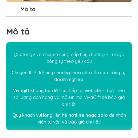
Mô tả
Mô tả
QuatangViva chuyên cung cấp huy chương – in logo
công ty theo yêu cầu
Chuyên thiết kế huy chương theo yêu cầu của công ty,
doanh nghiệp.
Vivagift không bán lẻ trực tiếp tại website – T
uỳ theo
số lượng đơn hàng và mẫu in mà
V
i
vaGift
sẽ báo giá
chi tiết.
Quý khách vui lòng liên hệ
hotline hoặc
zalo
để nhân
viên tư vấn và báo giá chi tiết!