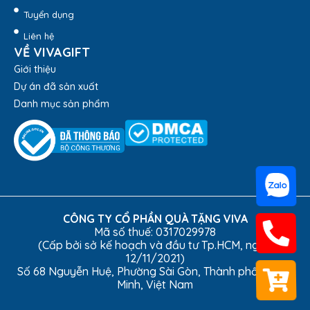
Tuyển dụng
Liên hệ
VỀ VIVAGIFT
Giới thiệu
Dự án đã sản xuất
Danh mục sản phẩm
CÔNG TY CỔ PHẦN QUÀ TẶNG VIVA
Mã số thuế: 0317029978
(Cấp bởi sở kế hoạch và đầu tư Tp.HCM, ngày
12/11/2021)
Kỷ Niệm Chương Gỗ Đồng Số 40 KN-D308 –
Số 68 Nguyễn Huệ, Phường Sài Gòn, Thành phố Hồ Chí
Quatangviva.com
Minh, Việt Nam
2.3. Quà tặng tùy chỉnh theo yêu