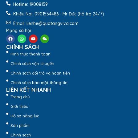
Hotline: 19008159
Khiếu Nại: 0901554486 - Mr Đức (hỗ trợ 24/7)
Email: lienhe@quatangviva.com
Mạng xã hội
CHÍNH SÁCH
Hình thức thanh toán
Kỷ Niệm Chương Gỗ Đồng Số 40 KN-D308 – Quà tặng
Chính sách vận chuyển
Viva
Chính sách đổi trả và hoàn tiền
2.2. Thiết kế độc đáo
Chính sách bảo mật thông tin
Kỷ niệm chương sở hữu thiết kế tròn đầy với kích thước vừa
LIÊN KẾT NHANH
vặn, phù hợp làm quà tặng độc đáo, ý nghĩa để thể hiện sự
Trang chủ
tôn vinh và trân trọng của người trao đến người tặng. Sự
Giới thiệu
kết hợp giữa MDF và đồng tạo nên một biểu tượng của sự
sang trọng và đẳng cấp.
Hồ sơ năng lực
Sản phẩm
Chính sách