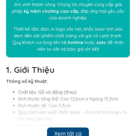
tôn vinh thành công. Chúng tôi chuyên cung cấp giải
pháp
kỷ niệm chương cao cấp
, đáp ứng mọi yêu cầu
của doanh nghiệp.
Thiết kế độc đáo, in logo sắc nét, khắc laser tinh xảo
đem đến sản phẩm chất lượng với giá cả cạnh tranh.
Quý khách vui lòng liên hệ
hotline
hoặc
zalo
để nhân
viên tư vấn và báo giá chi tiết!
1. Giới Thiệu
Thông số kỹ thuật:
Chất liệu: Gỗ và đồng (thau)
Kích thước tổng thể: Cao 12,6cm x Ngang 15,3cm
Kích thước đế: Cao 3,3cm
Quy cách sản xuất: Khắc laser – Ăn mòn kim loại – In
UV theo yêu cầu
Hộp đựng: Hộp đỏ lót lụa vàng
Thời gian làm: 3 – 7 ngày tuỳ số lượng
Xem tất cả