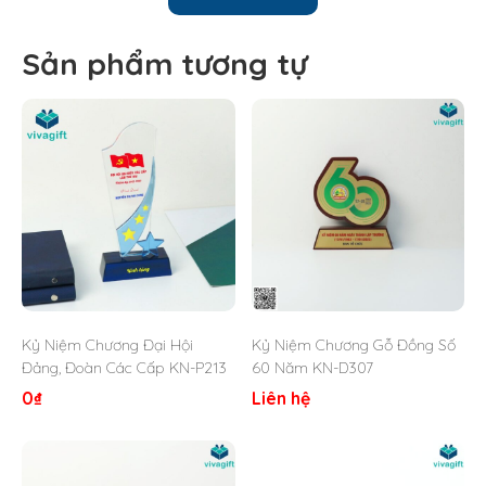
Số lượng lớn giá ưu đãi tại xưởng
Sản phẩm tương tự
Kỷ Niệm Chương Đại Hội
Kỷ Niệm Chương Gỗ Đồng Số
Đảng, Đoàn Các Cấp KN-P213
60 Năm KN-D307
0
₫
Liên hệ