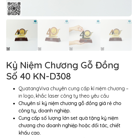
Kỷ Niệm Chương Gỗ Đồng
Số 40 KN-D308
QuatangViva chuyên cung cấp kỉ niệm chương –
in logo, khắc laser công ty theo yêu cầu
Chuyên sỉ kỷ niệm chương gỗ đồng giá rẻ cho
công ty, doanh nghiệp.
Cung cấp số lượng lớn set quà tặng kỷ niệm
chương cho doanh nghiệp hoặc đối tác, chiết
khấu cao.