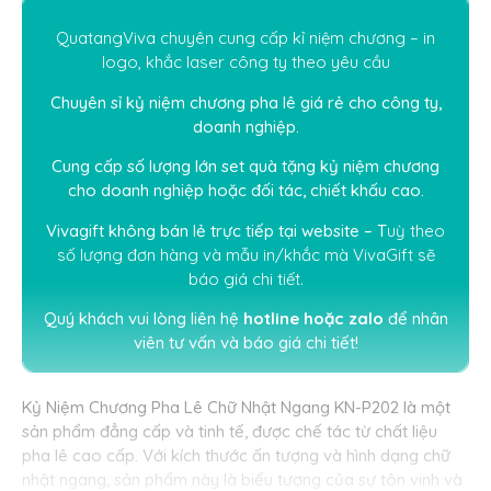
QuatangViva chuyên cung cấp kỉ niệm chương – in
logo, khắc laser công ty theo yêu cầu
Chuyên sỉ kỷ niệm chương pha lê giá rẻ cho công ty,
doanh nghiệp.
Cung cấp số lượng lớn set quà tặng kỷ niệm chương
cho doanh nghiệp hoặc đối tác, chiết khấu cao.
Vivagift không bán lẻ trực tiếp tại website – T
uỳ theo
số lượng đơn hàng và mẫu in/khắc mà
V
i
vaGift
sẽ
báo giá chi tiết.
Quý khách vui lòng liên hệ
hotline hoặc
zalo
để nhân
viên tư vấn và báo giá chi tiết!
Kỷ Niệm Chương Pha Lê Chữ Nhật Ngang KN-P202 là một
sản phẩm đẳng cấp và tinh tế, được chế tác từ chất liệu
pha lê cao cấp. Với kích thước ấn tượng và hình dạng chữ
nhật ngang, sản phẩm này là biểu tượng của sự tôn vinh và