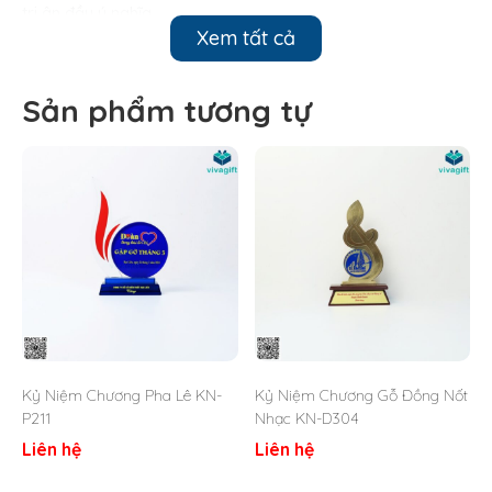
tri ân đầy ý nghĩa.
Xem tất cả
Sản phẩm tương tự
Kỷ Niệm Chương Pha Lê KN-
Kỷ Niệm Chương Gỗ Đồng Nốt
P211
Nhạc KN-D304
Liên hệ
Liên hệ