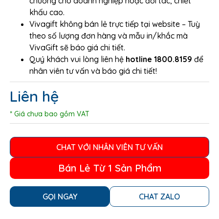
chương cho doanh nghiệp hoặc đối tác, chiết
khấu cao.
Vivagift không bán lẻ trực tiếp tại website – Tuỳ
theo số lượng đơn hàng và mẫu in/khắc mà
VivaGift sẽ báo giá chi tiết.
Quý khách vui lòng liên hệ
hotline 1800.8159
để
nhân viên tư vấn và báo giá chi tiết!
Liên hệ
* Giá chưa bao gồm VAT
CHAT VỚI NHÂN VIÊN TƯ VẤN
Bán Lẻ Từ 1 Sản Phẩm
GỌI NGAY
CHAT ZALO