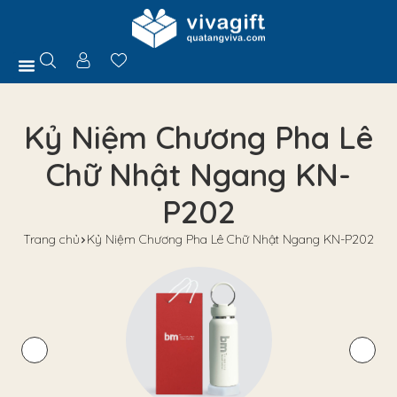
Trang Chủ
Giới Thiệu
Hồ Sơ Năng Lực
Sản Phẩm
Quà Tặng
Chính Sách
Tuyển Dụng
Liên Hệ
Tư Vấn
Kỷ Niệm Chương Pha Lê
Chữ Nhật Ngang KN-
P202
Trang chủ
Kỷ Niệm Chương Pha Lê Chữ Nhật Ngang KN-P202