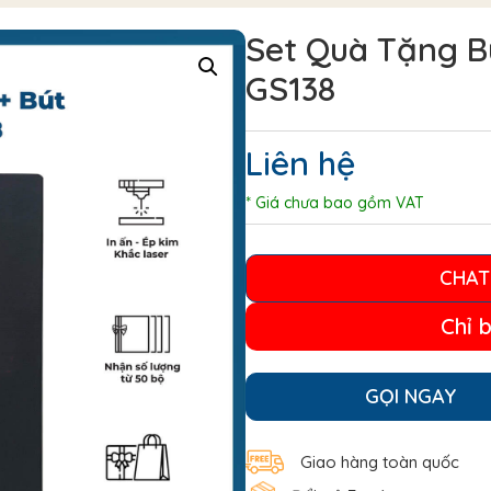
Set Quà Tặng Bú
GS138
Liên hệ
* Giá chưa bao gồm VAT
CHAT
Chỉ 
GỌI NGAY
Giao hàng toàn quốc