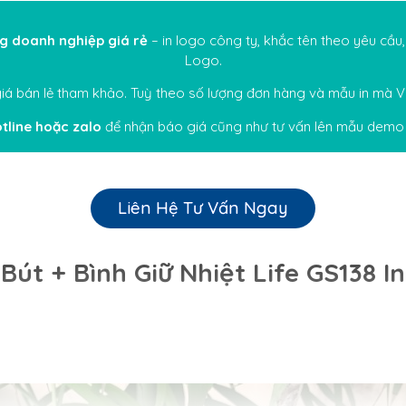
ng doanh nghiệp
giá rẻ
– in logo công ty, khắc tên theo yêu cầu,
Logo.
 giá bán lẻ tham khảo. Tuỳ theo số lượng đơn hàng và mẫu in mà
Vi
tline hoặc
zalo
để nhận báo giá cũng như tư vấn lên mẫu demo 
Liên Hệ Tư Vấn Ngay
 Bút + Bình Giữ Nhiệt Life GS138 I