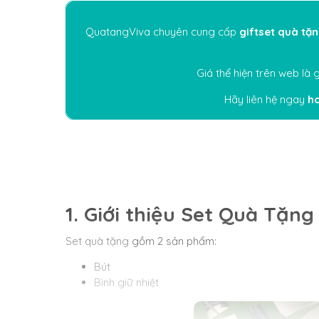
QuatangViva chuyên cung cấp
giftset quà tặ
Giá thể hiện trên web là
Hãy liên hệ ngay
ho
1. Giới thiệu Set Quà Tặng
Set quà tặng
gồm 2 sản phẩm:
Bút
Bình giữ nhiệt