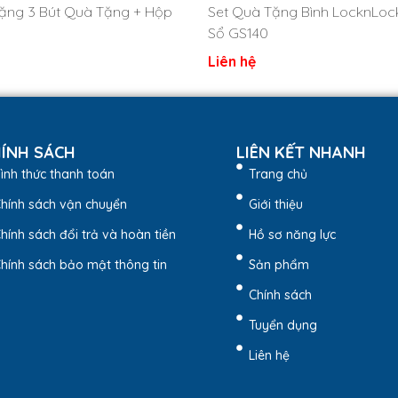
ặng 3 Bút Quà Tặng + Hộp
Set Quà Tặng Bình LocknLock
Sổ GS140
Liên hệ
ÍNH SÁCH
LIÊN KẾT NHANH
ình thức thanh toán
Trang chủ
hính sách vận chuyển
Giới thiệu
hính sách đổi trả và hoàn tiền
Hồ sơ năng lực
hính sách bảo mật thông tin
Sản phẩm
Chính sách
ng những món quà hoàn hảo dành tặng cho khách hàng, đối tác, nh
Tuyển dụng
Liên hệ
o còn là vật trang trí, vật phẩm để bàn làm việc hay bộ quà kỉ ni
ầu. Ngoài ra chúng tôi cũng cung cấp set quà tặng giá sỉ – in lo