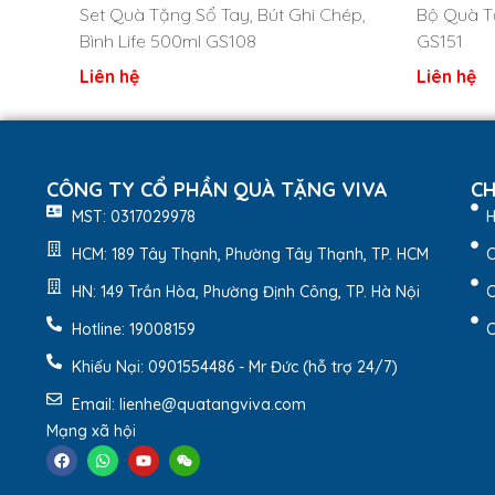
Set Quà Tặng Sổ Tay, Bút Ghi Chép,
Bộ Quà T
Bình Life 500ml GS108
GS151
Liên hệ
Liên hệ
CÔNG TY CỔ PHẦN QUÀ TẶNG VIVA
CH
MST: 0317029978
H
HCM: 189 Tây Thạnh, Phường Tây Thạnh, TP. HCM
C
HN: 149 Trần Hòa, Phường Định Công, TP. Hà Nội
C
Hotline: 19008159
C
Khiếu Nại: 0901554486 - Mr Đức (hỗ trợ 24/7)
Set quà tặng GS138 (bút + bình giữ nhiệt)
là 1 tro
Email: lienhe@quatangviva.com
khi sử dụng.
Mạng xã hội
Set Quà Tặng Bút + Bình Giữ Nhiệt Life GS138 In Log
VivaGift hỗ trợ in logo lên set quà tặng theo yêu c