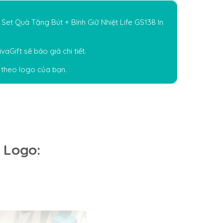
 Set Quà Tặng Bút + Bình Giữ Nhiệt Life GS138 In
vaGift
sẽ báo giá chi tiết.
theo logo của bạn.
n Logo: