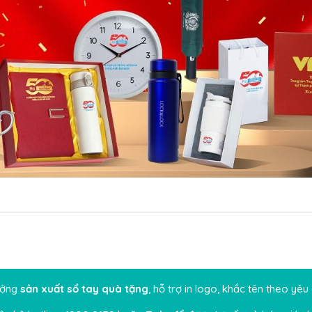
ởng
sản xuất sổ tay quà tặng
, hỗ trợ in logo, khắc tên theo yê