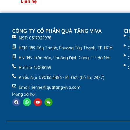
Liên hệ
CÔNG TY CỔ PHẦN QUÀ TẶNG VIVA
CH
MST: 0317029978
H
HCM: 189 Tây Thạnh, Phường Tây Thạnh, TP. HCM
C
HN: 149 Trần Hòa, Phường Định Công, TP. Hà Nội
C
Hotline: 19008159
C
Khiếu Nại: 0901554486 - Mr Đức (hỗ trợ 24/7)
Sổ Tay Bìa Còng
Email: lienhe@quatangviva.com
Mạng xã hội
2. Đặc điểm nổi bật sản 
Dòng
sổ tay bìa còng B015
sở hữu một số ưu điểm 
Thiết kế gáy sổ với cơ chế còng 6 khoen, giúp
Phần nắp được gắn nam châm sang trọng, chắc 