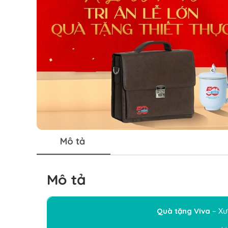
Mô tả
Mô tả
Quà tặng Viva
– Xư