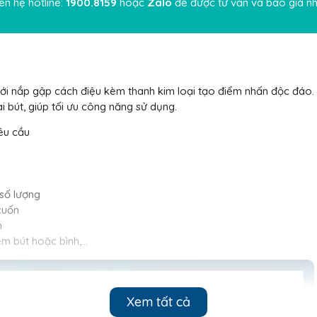
iên hệ hotline:
1900.8159
hoặc
Zalo
để được tư vấn và báo giá nh
 với nắp gập cách điệu kèm thanh kim loại tạo điểm nhấn độc đáo.
i bút, giúp tối ưu công năng sử dụng.
êu cầu
số lượng
cuốn
m
èm bút hoặc bình,…
Xem tất cả