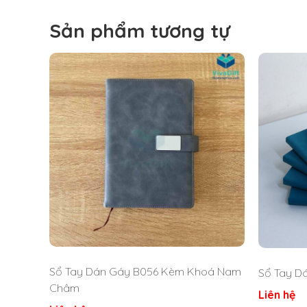
Sản phẩm tương tự
Sổ Tay Dán Gáy B056 Kèm Khoá Nam
Sổ Tay D
Châm
Liên hệ