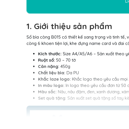
L
1. Giới thiệu sản phẩm
Sổ bìa còng B015 có thiết kế sang trọng và tinh tế,
còng 6 khoen tiện lợi, khe đựng name card và đai cà
Kích thước:
Size A4/A5/A6 – Sản xuất theo y
Ruột sổ:
50 – 70 tờ
Cân nặng:
450g
Chất liệu bìa:
Da PU
Khắc laze logo:
Khắc logo theo yêu cầu mọi 
In màu logo:
In logo theo yêu cầu đơn từ 50 
Màu sắc:
Nâu, nâu đậm, đen, xanh dương, xá
Set quà tặng
: Sản xuất set quà tặng sổ tay k