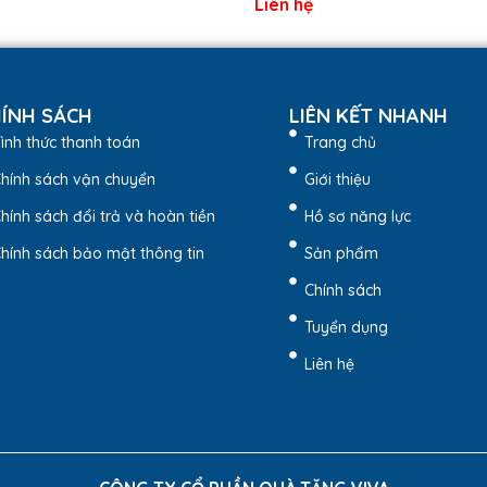
Liên hệ
ÍNH SÁCH
LIÊN KẾT NHANH
ình thức thanh toán
Trang chủ
hính sách vận chuyển
Giới thiệu
hính sách đổi trả và hoàn tiền
Hồ sơ năng lực
hính sách bảo mật thông tin
Sản phẩm
Chính sách
 B015 Da PU – Quà Tặng Viva
Tuyển dụng
phẩm
Liên hệ
nổi bật như sau:
 dễ dàng thay thế hoặc bổ sung ruột sổ khi cần.
chắn, kết hợp nẹp kim loại tinh tế, tạo điểm nhấn ấn tượng.