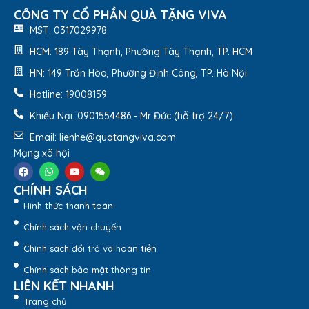
Đa dạng màu sắc như: nâu, nâu đậm, đen, xanh
CÔNG TY CỔ PHẦN QUÀ TẶNG VIVA
dương, xám,… để phù hợp với nhiều phong cách và sở
MST: 0317029978
thích người dùng.
HCM: 189 Tây Thạnh, Phường Tây Thạnh, TP. HCM
HN: 149 Trần Hòa, Phường Định Công, TP. Hà Nội
Hotline: 19008159
Khiếu Nại: 0901554486 - Mr Đức (hỗ trợ 24/7)
Email: lienhe@quatangviva.com
Mạng xã hội
CHÍNH SÁCH
Hình thức thanh toán
Chính sách vận chuyển
Chính sách đổi trả và hoàn tiền
Chính sách bảo mật thông tin
LIÊN KẾT NHANH
Trang chủ