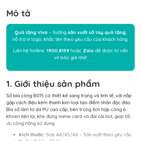
Mô tả
Quà tặng Viva
– Xưởng
sản xuất sổ tay quà tặng
,
hỗ trợ in logo, khắc tên theo yêu cầu của khách hàng.
Liên hệ hotline:
1900.8159
hoặc
Zalo
để được tư vấn
và báo giá nhé!
1. Giới thiệu sản phẩm
Sổ bìa còng B015 có thiết kế sang trọng và tinh tế, với nắp
gập cách điệu kèm thanh kim loại tạo điểm nhấn độc đáo.
Bìa sổ làm từ da PU cao cấp, bên trong tích hợp còng 6
khoen tiện lợi, khe đựng name card và đai cài bút, giúp tối
ưu công năng sử dụng.
Kích thước:
Size A4/A5/A6 – Sản xuất theo yêu cầu