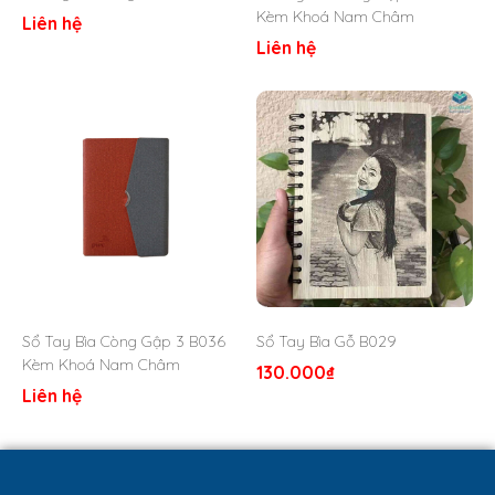
Kèm Khoá Nam Châm
Liên hệ
Liên hệ
Sổ Tay Bìa Còng B015 Da PU – Quà Tặng Viva
2. Đặc điểm nổi bật sản phẩm
Dòng
sổ tay bìa còng B015
sở hữu một số ưu điểm nổi bật
như sau:
Sổ Tay Bìa Còng Gập 3 B036
Sổ Tay Bìa Gỗ B029
Thiết kế gáy sổ với cơ chế còng 6 khoen, giúp dễ
Kèm Khoá Nam Châm
130.000
₫
dàng thay thế hoặc bổ sung ruột sổ khi cần.
Liên hệ
Phần nắp được gắn nam châm sang trọng, chắc chắn,
kết hợp nẹp kim loại tinh tế, tạo điểm nhấn ấn tượng.
Bên trong bìa có các ngăn đựng thẻ, danh thiếp và
đai giữ bút, để tối ưu công năng sử dụng.