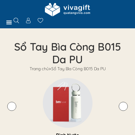
Trang Chủ
Giới Thiệu
Hồ Sơ Năng Lực
Sản Phẩm
Quà Tặng
Chính Sách
Tuyển Dụng
Liên Hệ
Tư Vấn
Sổ Tay Bìa Còng B015
Da PU
Trang chủ
Sổ Tay Bìa Còng B015 Da PU