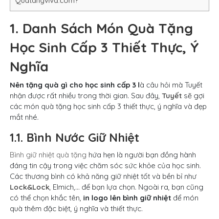
Quatangviva.com?
1. Danh Sách Món Quà Tặng
Học Sinh Cấp 3 Thiết Thực, Ý
Nghĩa
Nên tặng quà gì cho học sinh cấp 3 l
à câu hỏi mà Tuyết
nhận được rất nhiều trong thời gian. Sau đây,
Tuyết
sẽ gợi
các món quà tặng học sinh cấp 3 thiết thực, ý nghĩa và đẹp
mắt nhé.
1.1. Bình Nước Giữ Nhiệt
Bình giữ nhiệt quà tặng
hứa hẹn là người bạn đồng hành
đáng tin cậy trong việc chăm sóc sức khỏe của học sinh.
Các thương bình có khả năng giữ nhiệt tốt và bền bỉ như
Lock&Lock
, Elmich,… để bạn lựa chọn. Ngoài ra, bạn cũng
có thể chọn khắc tên,
in logo lên bình giữ nhiệt
để món
quà thêm đặc biệt, ý nghĩa và thiết thực.