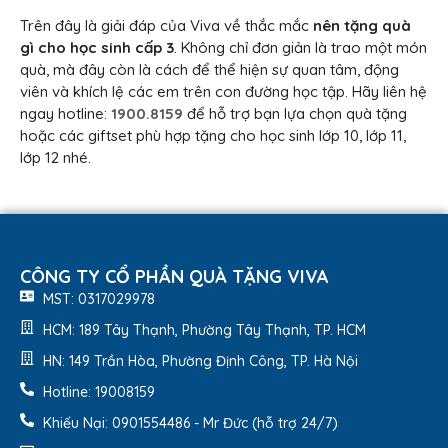
Trên đây là giải đáp của Viva về thắc mắc
nên tặng quà
gì cho học sinh cấp 3
. Không chỉ đơn giản là trao một món
quà, mà đây còn là cách để thể hiện sự quan tâm, động
viên và khích lệ các em trên con đường học tập. Hãy liên hệ
ngay hotline:
1900.8159
để hỗ trợ bạn lựa chọn quà tặng
hoặc các giftset phù hợp tặng cho học sinh lớp 10, lớp 11,
lớp 12 nhé.
CÔNG TY CỔ PHẦN QUÀ TẶNG VIVA
MST: 0317029978
HCM: 189 Tây Thạnh, Phường Tây Thạnh, TP. HCM
HN: 149 Trần Hòa, Phường Định Công, TP. Hà Nội
Hotline: 19008159
Khiếu Nại: 0901554486 - Mr Đức (hỗ trợ 24/7)