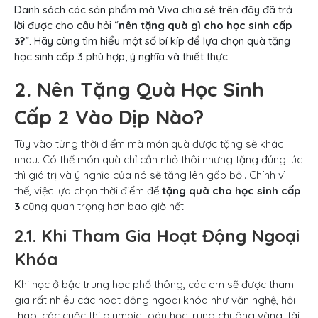
Danh sách các sản phẩm mà Viva chia sẻ trên đây đã trả
lời được cho câu hỏi “
nên tặng quà gì cho học sinh cấp
3?
”. Hãy cùng tìm hiểu một số bí kíp để lựa chọn quà tặng
học sinh cấp 3 phù hợp, ý nghĩa và thiết thực.
2. Nên Tặng Quà Học Sinh
Cấp 2 Vào Dịp Nào?
Tùy vào từng thời điểm mà món quà được tặng sẽ khác
nhau. Có thể món quà chỉ cần nhỏ thôi nhưng tặng đúng lúc
thì giá trị và ý nghĩa của nó sẽ tăng lên gấp bội. Chính vì
thế, việc lựa chọn thời điểm để
tặng
quà cho học sinh cấp
3
cũng quan trọng hơn bao giờ hết.
2.1. Khi Tham Gia Hoạt Động Ngoại
Khóa
Khi học ở bậc trung học phổ thông, các em sẽ được tham
gia rất nhiều các hoạt động ngoại khóa như văn nghệ, hội
thao, các cuộc thi olympic toán học, rung chuông vàng, tài