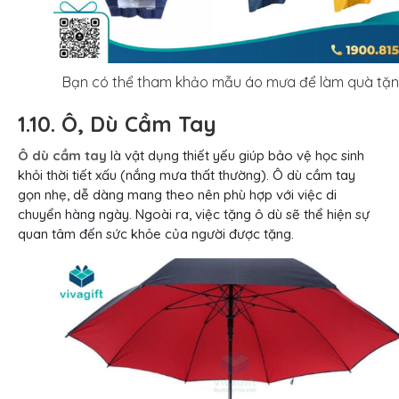
Bạn có thể tham khảo mẫu áo mưa để làm quà tặ
1.10. Ô, Dù Cầm Tay
Ô dù cầm tay
là vật dụng thiết yếu giúp bảo vệ học sinh
khỏi thời tiết xấu (nắng mưa thất thường). Ô dù cầm tay
gọn nhẹ, dễ dàng mang theo nên phù hợp với việc di
chuyển hàng ngày. Ngoài ra, việc tặng ô dù sẽ thể hiện sự
quan tâm đến sức khỏe của người được tặng.