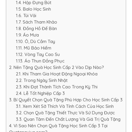
1.4. Hộp Đựng Bút
1.5. Balo Học Sinh
1.6. Túi Vải
1.7. Sách Tham Khảo
1.8. Đồng Hồ Để Bàn
1.9. Áo Mưa
1.10. Ô, Dù Cầm Tay
1.11. Mũ Bảo Hiểm
1.12. Vòng Tay Cao Su
1.13. Áo Thun Đồng Phục
2. Nên Tặng Quà Học Sinh Cấp 2 Vào Dịp Nào?
2.1. Khi Tham Gia Hoạt Động Ngoại Khóa
2.2. Trong Ngày Sinh Nhật
2.3. Khi Đạt Thành Tích Cao Trong Kỳ Thi
2.4. Lễ Tốt Nghiệp Cấp 3
3. Bí Quyết Chọn Quà Tặng Phù Hợp Cho Học Sinh Cấp 3
3.1. Xem Xét Sở Thích Và Tính Cách Của Học Sinh
3.2. Chọn Quà Tặng Thiết Thực Và Sử Dụng Được
3.3. Quan Tâm Đến Chất Lượng Và Giá Trị Quà Tặng
4. Vì Sao Nên Chọn Quà Tặng Học Sinh Cấp 3 Tại