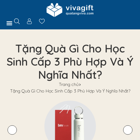
Trang Chủ
Giới Thiệu
Hồ Sơ Năng Lực
Sản Phẩm
Quà Tặng
Chính Sách
Tuyển Dụng
Liên Hệ
Tư Vấn
Tặng Quà Gì Cho Học
Sinh Cấp 3 Phù Hợp Và Ý
Nghĩa Nhất?
Trang chủ
Tặng Quà Gì Cho Học Sinh Cấp 3 Phù Hợp Và Ý Nghĩa Nhất?