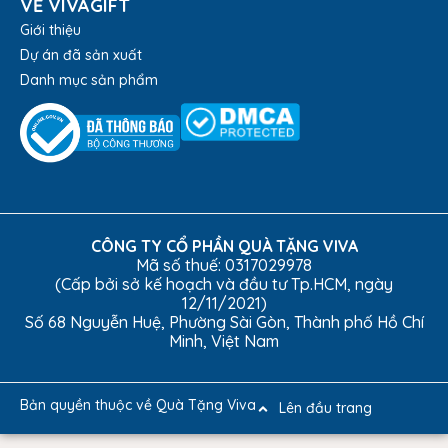
VỀ VIVAGIFT
Giới thiệu
Dự án đã sản xuất
Danh mục sản phẩm
CÔNG TY CỔ PHẦN QUÀ TẶNG VIVA
Mã số thuế: 0317029978
(Cấp bởi sở kế hoạch và đầu tư Tp.HCM, ngày
12/11/2021)
Số 68 Nguyễn Huệ, Phường Sài Gòn, Thành phố Hồ Chí
Minh, Việt Nam
Bản quyền thuộc về Quà Tặng Viva
Lên đầu trang