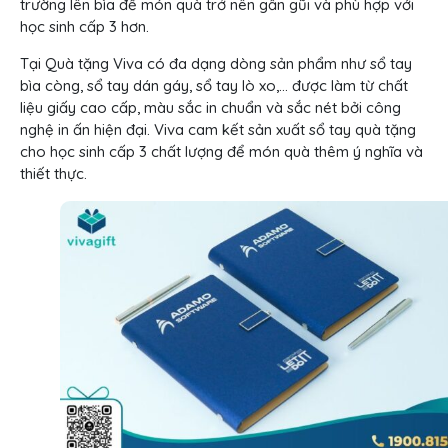
trường lên bìa để món quà trở nên gần gũi và phù hợp với
học sinh cấp 3 hơn.
Tại Quà tặng Viva có đa dạng dòng sản phẩm như sổ tay
bìa còng, sổ tay dán gáy, sổ tay lò xo,… được làm từ chất
liệu giấy cao cấp, màu sắc in chuẩn và sắc nét bởi công
nghệ in ấn hiện đại. Viva cam kết sản xuất sổ tay quà tặng
cho học sinh cấp 3 chất lượng để món quà thêm ý nghĩa và
thiết thực.