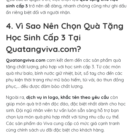
sinh cấp 3
trở nên dễ dàng, nhanh chóng cũng như ghi dấu
ấn riêng biệt đối với người nhận.
4. Vì Sao Nên Chọn Quà Tặng
Học Sinh Cấp 3 Tại
Quatangviva.com?
Quatangviva.com
cam kết đem đến các sản phẩm quà
tặng chất lượng, phù hợp với học sinh cấp 3. Từ các món
quà như balo, bình nước giữ nhiệt, bút, sổ tay cho đến các
phụ kiện thời trang như mũ bảo hiểm, túi vải, áo thun đồng
phục,… đều được đảm bảo chất lượng.
Ngoài ra,
dịch vụ in logo, khắc tên theo yêu cầu
còn
giúp món quà trở nên độc đáo, đặc biệt nhất dành cho học
sinh. Đội ngũ nhân viên tư vấn luôn sẵn sàng hỗ trợ bạn
chọn lựa món quà phù hợp nhất với từng nhu cầu cụ thể.
Các sản phẩm do Viva cung cấp có mức giá cạnh tranh
cùng chính sách ưu đãi đặc biệt cho khách hàng.