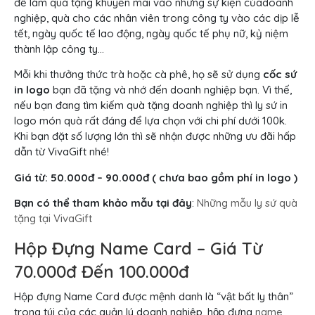
để làm quà tặng khuyến mãi vào những sự kiện củadoanh
nghiệp, quà cho các nhân viên trong công ty vào các dịp lễ
tết, ngày quốc tế lao động, ngày quốc tế phụ nữ, kỷ niệm
thành lập công ty…
Mỗi khi thưởng thức trà hoặc cà phê, họ sẽ sử dụng
cốc
sứ
in logo
bạn đã tặng và nhớ đến doanh nghiệp bạn. Vì thế,
nếu bạn đang tìm kiếm quà tặng doanh nghiệp thì ly sứ in
logo món quà rất đáng để lựa chọn với chi phí dưới 100k.
Khi bạn đặt số lượng lớn thì sẽ nhận được những ưu đãi hấp
dẫn từ VivaGift nhé!
Giá từ: 50.000đ – 90.000đ ( chưa bao gồm phí in logo )
Bạn có thể tham khảo mẫu tại đây
:
Những mẫu ly sứ quà
tặng tại VivaGift
Hộp Đựng Name Card – Giá Từ
70.000đ Đến 100.000đ
Hộp đựng Name Card được mệnh danh là “vật bất ly thân”
trong túi của các quản lý doanh nghiệp, hộp đựng
name