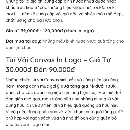
Chúng tôi là địa chỉ cung cấp bình nước nhựa được nhập
khẩu trực tiếp từ các thương hiệu khác như Lock&Lock,
Inochi,… nên sẽ cung cấp với giá gốc và nhiều mẫu mã đẹp,
chất lượng cho bạn lựa chọn.
Giá từ: 39,000đ – 120,000đ (chưa in logo)
Đặt mua tại đây:
Những mẫu bình nước nhựa quà tặng cho
bạn lựa chọn
Túi Vải Canvas In Logo – Giá Từ
30.000đ Đến 90.000đ
Những chiếc túi vải Canvas xinh xắn vô cùng tiện lợi cũng
nằm trong danh mục gợi ý
quà tặng giá rẻ dưới 100k
dành cho các doanh nghiệp hiện nay hiện nay. Với thiết kế
đơn giản nhỏ gọn, màu trắng sữa nhẹ nhàng nhưng là vật
dụng hữu ích về sự tiện lợi và hiệu quả quảng bá hữu hiệu.
Vì vậy nếu đang phân vân về việc chọn mua quà tặng gì để
phù hợp với ngân sách vừa và nhỏ thì bạn đừng quên bỏ
qua
túi vải in logo
nhé.