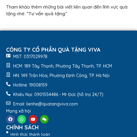
Tham khảo thêm những bài viết liên quan đến lĩnh vực quà
tặng nhé: “
Tư vấn quà tặng
“
CÔNG TY CỔ PHẦN QUÀ TẶNG VIVA
MST: 0317029978
HCM: 189 Tây Thạnh, Phường Tây Thạnh, TP. HCM
HN: 149 Trần Hòa, Phường Định Công, TP. Hà Nội
Hotline: 19008159
Khiếu Nại: 0901554486 - Mr Đức (hỗ trợ 24/7)
Email: lienhe@quatangviva.com
Mạng xã hội
CHÍNH SÁCH
Hình thức thanh toán