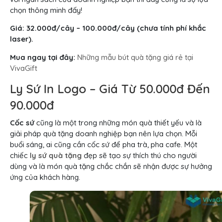
chọn thông minh đấy!
Giá: 32.000đ/cây – 100.000đ/cây (chưa tính phí khắc
laser).
Mua ngay tại đây:
Những mẫu bút quà tặng giá rẻ tại
VivaGift
Ly Sứ In Logo – Giá Từ 50.000đ Đến
90.000đ
Cốc sứ
cũng là một trong những món quà thiết yếu và là
giải pháp quà tặng doanh nghiệp bạn nên lựa chọn. Mỗi
buổi sáng, ai cũng cần cốc sứ để pha trà, pha cafe. Một
chiếc
ly sứ quà tặng
đẹp sẽ tạo sự thích thú cho người
dùng và là món quà tặng chắc chắn sẽ nhận được sự hưởng
ứng của khách hàng.