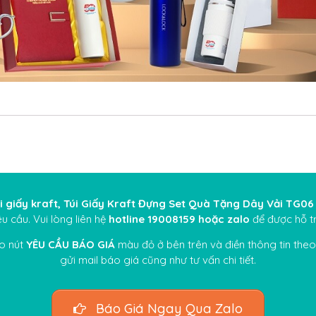
úi giấy kraft, Túi Giấy Kraft Đựng Set Quà Tặng Dây Vải TG06
u cầu. Vui lòng liên hệ
hotline 19008159
hoặc
zalo
để được hỗ t
ào nút
YÊU CẦU BÁO GIÁ
màu đỏ ở bên trên và điền thông tin the
gửi mail báo giá cũng như tư vấn chi tiết.
Báo Giá Ngay Qua Zalo