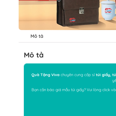
Mô tả
Mô tả
Quà Tặng Viva
chuyên cung cấp sỉ
túi giấy, t
yê
Bạn cần báo giá mẫu
túi giấy? Vui lòng click v