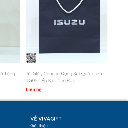
uà Tặng
Túi Giấy Couche Đựng Set Quà Isuzu
TG05-1 Ép Kim Nhũ Bạc
Liên hệ
VỀ VIVAGIFT
Giới thiệu