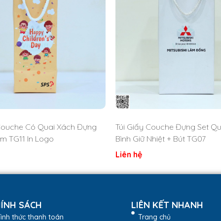
 Couche Có Quai Xách Đựng
Túi Giấy Couche Đựng Set Q
Em TG11 In Logo
Bình Giữ Nhiệt + Bút TG07
Liên hệ
ÍNH SÁCH
LIÊN KẾT NHANH
ình thức thanh toán
Trang chủ