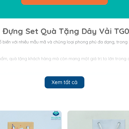
aft Đựng Set Quà Tặng Dây Vải TG0
 phổ biến với nhiều mẫu mã và chủng loại phong phú đa dạng, tron
 phẩm, quà tặng khách hàng mà còn mang một giá trị to lớn tron
Xem tất cả