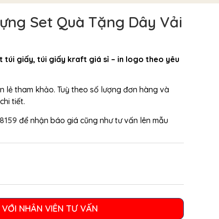
Đựng Set Quà Tặng Dây Vải
 túi giấy, túi giấy kraft giá sỉ – in logo theo yêu
bán lẻ tham khảo. Tuỳ theo số lượng đơn hàng và
hi tiết.
08159
để nhận báo giá cũng như tư vấn lên mẫu
 VỚI NHÂN VIÊN TƯ VẤN