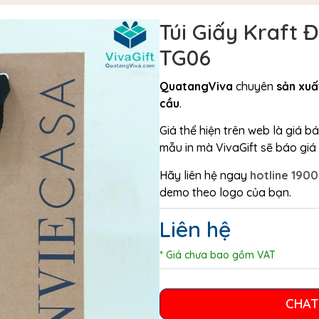
Túi Giấy Kraft 
TG06
QuatangViva
chuyên
sản xuất
cầu
.
Giá thể hiện trên web là giá 
mẫu in mà VivaGift sẽ báo giá c
Hãy liên hệ ngay
hotline 190
demo theo logo của bạn.
Liên hệ
* Giá chưa bao gồm VAT
CHAT