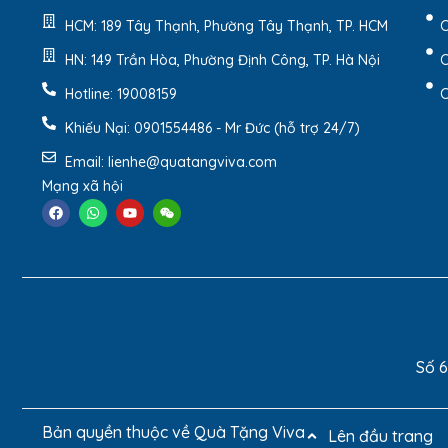
HCM: 189 Tây Thạnh, Phường Tây Thạnh, TP. HCM
C
HN: 149 Trần Hòa, Phường Định Công, TP. Hà Nội
C
Hotline: 19008159
C
Khiếu Nại: 0901554486 - Mr Đức (hỗ trợ 24/7)
Email: lienhe@quatangviva.com
Thông tin sản phẩm:
Mạng xã hội
Kích thước: Theo yêu cầu
Chất liệu: Túi giấy kraft
Đặt Thương Hiệu: In logo theo yêu cầu
Màu sắc: Nâu tự nhiên
Kiểu quai: túi giấy có quai loại quai làm bằng 
Số 6
Bản quyền thuộc về Quà Tặng Viva
Lên đầu trang