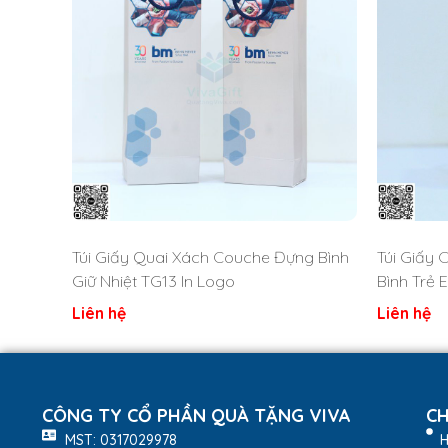
Túi Giấy Quai Xách Couche Đựng Bình
Túi Giấy
Giữ Nhiệt TG13 In Logo
Bình Trẻ 
Liên hệ
Liên hệ
CÔNG TY CỔ PHẦN QUÀ TẶNG VIVA
CH
MST: 0317029978
H