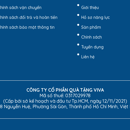
hính sách vận chuyển
Giới thiệu
hính sách đổi trả và hoàn tiền
Hồ sơ năng lực
hính sách bảo mật thông tin
Sản phẩm
Chính sách
Tuyển dụng
Liên hệ
vải nên túi chắc chắn và đẹp.
CÔNG TY CỔ PHẦN QUÀ TẶNG VIVA
Mã số thuế: 0317029978
(Cấp bởi sở kế hoạch và đầu tư Tp.HCM, ngày 12/11/2021)
8 Nguyễn Huệ, Phường Sài Gòn, Thành phố Hồ Chí Minh, Việ