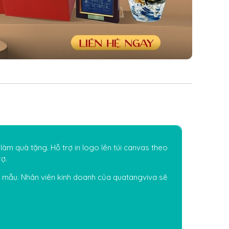
làm quà tặng. Hỗ trợ in logo lên túi canvas theo
rợ.
o mẫu. Nhân viên kinh doanh của quatangviva sẽ