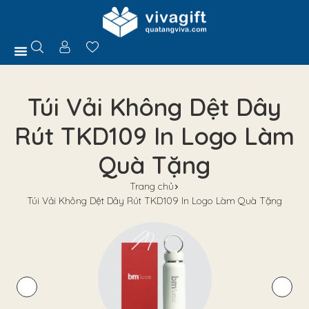
Trang Chủ
Giới Thiệu
Hồ Sơ Năng Lực
Sản Phẩm
Quà Tặng
Chính Sách
Tuyển Dụng
Liên Hệ
Tư Vấn
Túi Vải Không Dệt Dây
Rút TKD109 In Logo Làm
Quà Tặng
Trang chủ
Túi Vải Không Dệt Dây Rút TKD109 In Logo Làm Quà Tặng