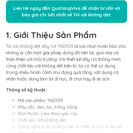
Liên hệ ngay đến QuatangViva để nhận tư vấn và
báo giá chi tiết nhất về
Túi vải không dệt
.
1. Giới Thiệu Sản Phẩm
Túi vải không dệt dây rút TKD109
là lựa chọn hoàn hảo cho
những ai cần một giải pháp đựng đồ tiện lợi, gọn nhẹ và
thân thiện với môi trường. Với thiết kế dây rút thông minh
cùng chất liệu vải không dệt bền bỉ, túi có thể sử dụng
trong nhiều hoàn cảnh như đựng quà tặng, vật dụng cá
nhân hoặc dùng làm túi đi học, đi chơi hay đi du lịch.
Thông số kỹ thuật:
Mã sản phẩm: TKD109
Màu sắc: đen, be, trắng, hồng
Kích thước: Làm theo yêu cầu
Chất liệu: Vải không dệt
Công nghệ in ấn quảng cáo: in nhiệt, in lụa, in decal