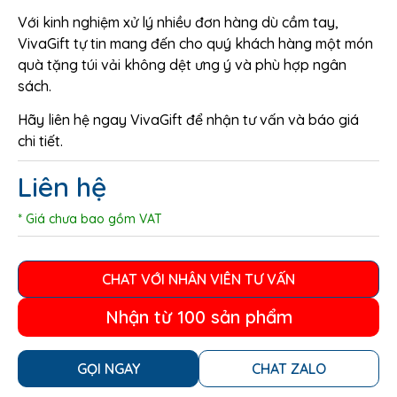
Với kinh nghiệm xử lý nhiều đơn hàng dù cầm tay,
VivaGift tự tin mang đến cho quý khách hàng một món
quà tặng túi vải không dệt ưng ý và phù hợp ngân
sách.
Hãy liên hệ ngay VivaGift để nhận tư vấn và báo giá
chi tiết.
Liên hệ
* Giá chưa bao gồm VAT
CHAT VỚI NHÂN VIÊN TƯ VẤN
Nhận từ 100 sản phẩm
GỌI NGAY
CHAT ZALO