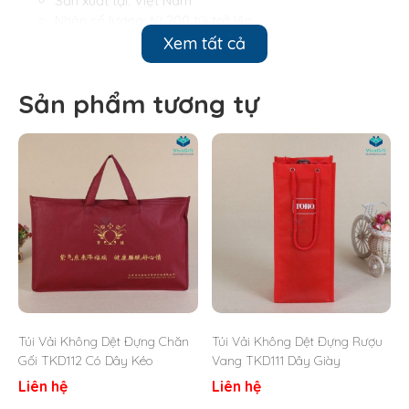
Sản xuất tại: Việt Nam
Nhận số lượng: từ 200 túi trở lên
Xem tất cả
Sản phẩm tương tự
Túi Vải Không Dệt Đựng Chăn
Túi Vải Không Dệt Đựng Rượu
Gối TKD112 Có Dây Kéo
Vang TKD111 Dây Giày
Liên hệ
Liên hệ