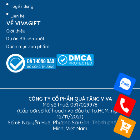
Tuyển dụng
Liên hệ
VỀ VIVAGIFT
Giới thiệu
Dự án đã sản xuất
Danh mục sản phẩm
Bảng Vinh Danh Gỗ Đồng Tri Ân BVD-102 –
Quatangviva.com
CÔNG TY CỔ PHẦN QUÀ TẶNG VIVA
Mã số thuế: 0317029978
(Cấp bởi sở kế hoạch và đầu tư Tp.HCM, ngày
12/11/2021)
Số 68 Nguyễn Huệ, Phường Sài Gòn, Thành phố Hồ Chí
Minh, Việt Nam