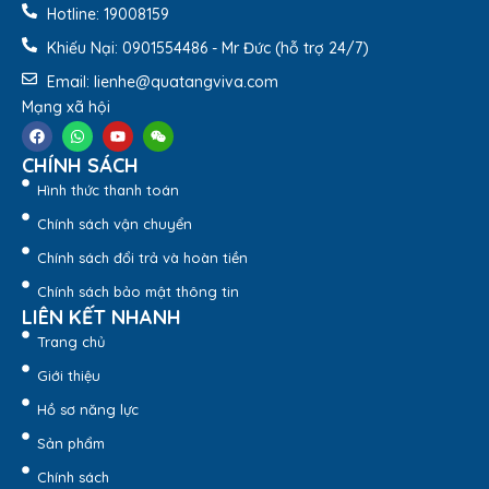
Hotline: 19008159
Khiếu Nại: 0901554486 - Mr Đức (hỗ trợ 24/7)
Email: lienhe@quatangviva.com
Mạng xã hội
Bảng Vinh Danh Gỗ Đồng Tri Ân BVD-102 –
Quatangviva.com
CHÍNH SÁCH
2.2. Độ bền lâu dài theo thời gian
Hình thức thanh toán
Thông thường các chất liệu làm bảng vinh danh chủ yếu là
Chính sách vận chuyển
gỗ đồng nên có độ bền cao. Quà tặng được dùng làm
Chính sách đổi trả và hoàn tiền
trang trí lâu dài theo thời gian mà không sợ phai màu, hư
hỏng.
Chính sách bảo mật thông tin
LIÊN KẾT NHANH
Trang chủ
Giới thiệu
Hồ sơ năng lực
Sản phẩm
Chính sách