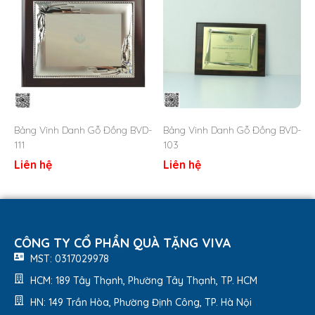
Bảng vinh danh
được làm từ khung gỗ MDF sơn PU, khung
nội dung bằng kim loại, nội dung theo thiết kế của khách
hàng., tạo nên sự kết hợp độc đáo và đẳng cấp. Mẫu mã
rất đa dạng, kích thước riêng theo yêu cầu của khách hàng.
Bảng Vinh Danh Gỗ Đồng BVD-
Bảng Vinh Danh Gỗ Đồng BVD-
111
103
Liên hệ
Liên hệ
CÔNG TY CỔ PHẦN QUÀ TẶNG VIVA
MST: 0317029978
HCM: 189 Tây Thạnh, Phường Tây Thạnh, TP. HCM
HN: 149 Trần Hòa, Phường Định Công, TP. Hà Nội