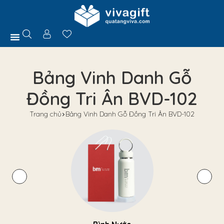
Trang Chủ
Giới Thiệu
Hồ Sơ Năng Lực
Sản Phẩm
Quà Tặng
Chính Sách
Tuyển Dụng
Liên Hệ
Tư Vấn
Bảng Vinh Danh Gỗ
Đồng Tri Ân BVD-102
Trang chủ
Bảng Vinh Danh Gỗ Đồng Tri Ân BVD-102