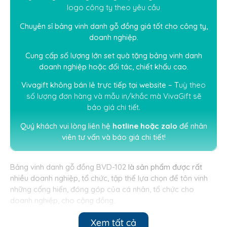
logo công ty theo yêu cầu
Chuyên sỉ bảng vinh danh gỗ đồng giá tốt cho công ty,
doanh nghiệp.
Cung cấp số lượng lớn set quà tặng bảng vinh danh
doanh nghiệp hoặc đối tác, chiết khấu cao.
Vivagift không bán lẻ trực tiếp tại website – T
uỳ theo
số lượng đơn hàng và mẫu in/khắc mà
V
i
vaGift
sẽ
báo giá chi tiết.
Quý khách vui lòng liên hệ
hotline hoặc
zalo
để nhân
viên tư vấn và báo giá chi tiết!
Bảng vinh danh gỗ đồng BVD-102
là sản phẩm được rất
nhiều doanh nghiệp, tổ chức, tập thể lựa chọn để tôn vinh
những cống hiến, đóng góp của cá nhân, tổ chức cho
doanh nghiệp, cho cộng đồng.
Dòng sản phẩm phù hợp tặng doanh nhân, lãnh đạo. khách
Xem tất cả