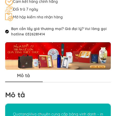
Cam kết hàng chính hãng
Đổi trả 7 ngày
Mở hộp kiểm nha nhận hàng
Bạn cần lấy giá thương mại? Giá đại lý? Vui lòng gọi
hotline 0326281414
Mô tả
Mô tả
QuatangViva chuyên cung cấp bảng vinh danh – in