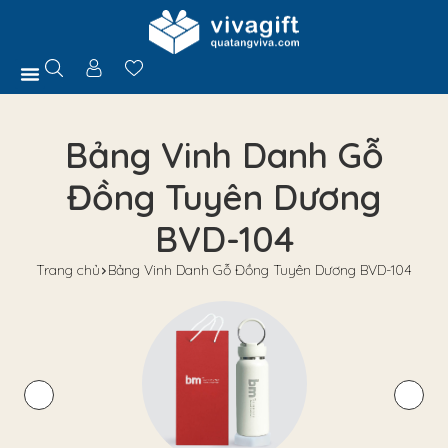
Trang Chủ
Giới Thiệu
Hồ Sơ Năng Lực
Sản Phẩm
Quà Tặng
Chính Sách
Tuyển Dụng
Liên Hệ
Tư Vấn
Bảng Vinh Danh Gỗ
Đồng Tuyên Dương
BVD-104
Trang chủ
Bảng Vinh Danh Gỗ Đồng Tuyên Dương BVD-104