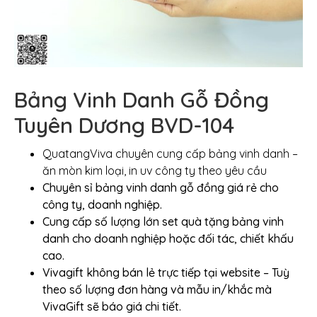
Bảng Vinh Danh Gỗ Đồng
Tuyên Dương BVD-104
QuatangViva chuyên cung cấp bảng vinh danh –
ăn mòn kim loại, in uv công ty theo yêu cầu
Chuyên sỉ bảng vinh danh gỗ đồng giá rẻ cho
công ty, doanh nghiệp.
Cung cấp số lượng lớn set quà tặng bảng vinh
danh cho doanh nghiệp hoặc đối tác, chiết khấu
cao.
Vivagift không bán lẻ trực tiếp tại website – Tuỳ
theo số lượng đơn hàng và mẫu in/khắc mà
VivaGift sẽ báo giá chi tiết.