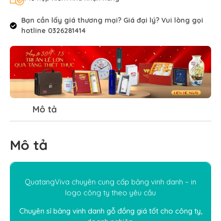
Bạn cần lấy giá thương mại? Giá đại lý? Vui lòng gọi
hotline 0326281414
Mô tả
Mô tả
QuatangViva chuyên cung cấp bảng vinh danh – in
logo công ty theo yêu cầu
Chuyên sỉ bảng vinh danh gỗ đồng giá tốt cho công ty,