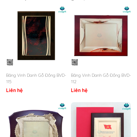
1. Giới Thiệu Bảng Vinh Danh
Gỗ Đồng Tuyên Dương BVD-
104
Thông số kỹ thuật của BVD-104:
Chất liệu:
Gỗ
MDF và kim loại
Cấu tạo: Khung, bề mặt đồng và chữ điêu khắc
Hình dáng: Hình chữ nhật
Kích thước: Cao 24cm*31cm
Bảng Vinh Danh Gỗ Đồng BVD-
Bảng Vinh Danh Gỗ Đồng BVD-
Quy cách sản xuất: Ăn mòn kim loại – In UV theo yêu
115
112
cầu
Liên hệ
Liên hệ
Hộp đựng: Hộp đỏ lót lụa vàng
Thời gian làm: 3 – 7 ngày tuỳ số lượng
Số lượng lớn giá ưu đãi tại xưởng
BÁO GIÁ NGAY!
2. Những Ưu Điểm Nổi Bật