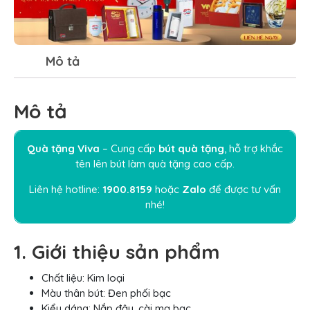
Mô tả
Mô tả
Quà tặng Viva
– Cung cấp
bút quà tặng
, hỗ trợ khắc
tên lên bút làm quà tặng cao cấp.
Liên hệ hotline:
1900.8159
hoặc
Zalo
để được tư vấn
nhé!
1. Giới thiệu sản phẩm
Chất liệu: Kim loại
Màu thân bút: Đen phối bạc
Kiểu dáng: Nắp đậy, cài mạ bạc