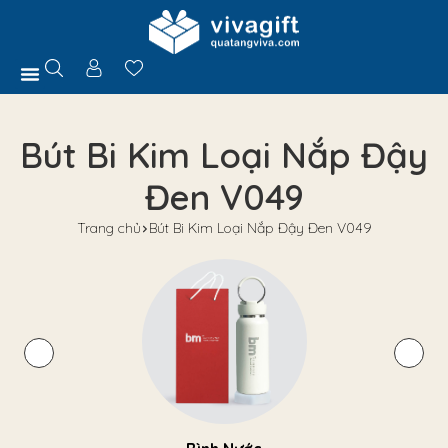
Trang Chủ
Giới Thiệu
Hồ Sơ Năng Lực
Sản Phẩm
Quà Tặng
Chính Sách
Tuyển Dụng
Liên Hệ
Tư Vấn
Bút Bi Kim Loại Nắp Đậy
Đen V049
Trang chủ
Bút Bi Kim Loại Nắp Đậy Đen V049