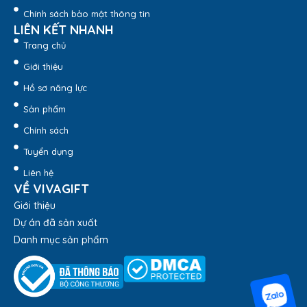
Mực ra liên tục, không bị đứt quãng, giúp người dùng
Chính sách bảo mật thông tin
có trải nghiệm viết tay thoải mái.
LIÊN KẾT NHANH
Các chi tiết trên bút được đánh bóng, khắc chạm tỉ mỉ
Trang chủ
bởi những người thợ thủ công, đảm bảo độ tinh tế,
Giới thiệu
sắc nét.
Dễ dàng khắc tên, in logo theo yêu cầu lên thân bút.
Hồ sơ năng lực
Sản phẩm
Chính sách
Tuyển dụng
Liên hệ
VỀ VIVAGIFT
Giới thiệu
Dự án đã sản xuất
Danh mục sản phẩm