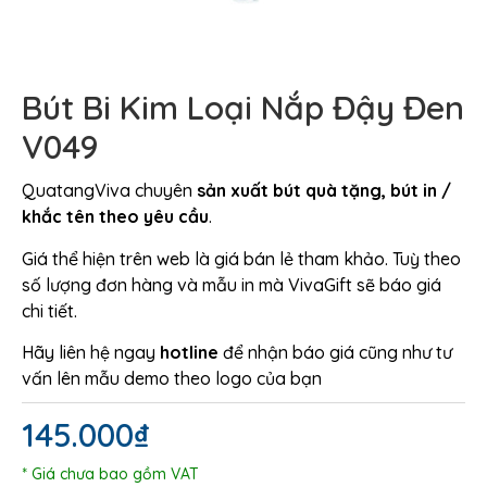
Bút Bi Kim Loại Nắp Đậy Đen
V049
QuatangViva chuyên
sản xuất bút quà tặng, bút in /
khắc tên theo yêu cầu
.
Giá thể hiện trên web là giá bán lẻ tham khảo. Tuỳ theo
số lượng đơn hàng và mẫu in mà VivaGift sẽ báo giá
chi tiết.
Hãy liên hệ ngay
hotline
để nhận báo giá cũng như tư
vấn lên mẫu demo theo logo của bạn
145.000
₫
* Giá chưa bao gồm VAT